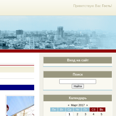
Приветствую Вас
Гость
!
Вход на сайт
23:45
Поиск
Календарь
«
Март 2017
»
Пн
Вт
Ср
Чт
Пт
Сб
Вс
1
2
3
4
5