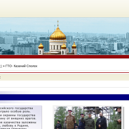
19
» ГТО- Казачий Сполох
х