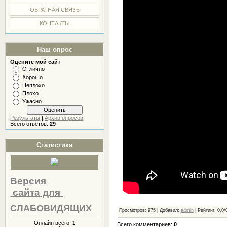
ОБРАТНАЯ СВЯЗЬ
КОНТАКТЫ
Наш опрос
Оцените мой сайт
Отлично
Хорошо
Неплохо
Плохо
Ужасно
Результаты
|
Архив опросов
Всего ответов:
29
Статистика
Версия
сайта
для
СЛАБОВИДЯЩИХ
Просмотров
:
975
|
Добавил
:
admin
|
Рейтинг
:
0.0
/
Онлайн всего:
1
Всего комментариев
:
0