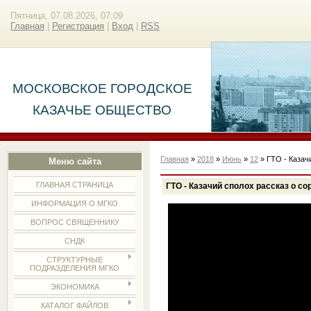
Пятница, 07.08.2026, 07:09
Главная
|
Регистрация
|
Вход
|
RSS
МОСКОВСКОЕ ГОРОДСКОЕ
КАЗАЧЬЕ ОБЩЕСТВО
Главная
»
2018
»
Июнь
»
12
» ГТО - Казач
Меню сайта
ГЛАВНАЯ СТРАНИЦА
ГТО - Казачий сполох рассказ о с
ИНФОРМАЦИЯ О МГКО
ВОПРОС СВЯЩЕННИКУ
СНДК
СТРУКТУРНЫЕ
ПОДРАЗДЕЛЕНИЯ МГКО
ЭКОНОМИКА
КАТАЛОГ ФАЙЛОВ