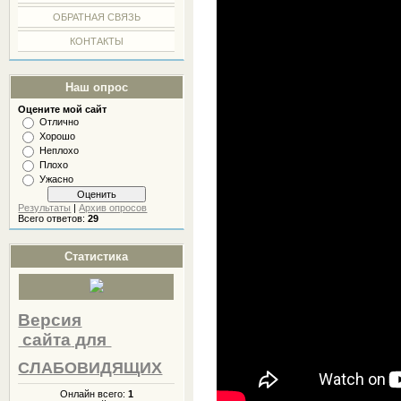
ОБРАТНАЯ СВЯЗЬ
КОНТАКТЫ
Наш опрос
Оцените мой сайт
Отлично
Хорошо
Неплохо
Плохо
Ужасно
Результаты
|
Архив опросов
Всего ответов:
29
Статистика
Версия
сайта
для
СЛАБОВИДЯЩИХ
Онлайн всего:
1