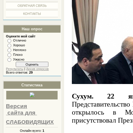
ОБРАТНАЯ СВЯЗЬ
КОНТАКТЫ
Наш опрос
Оцените мой сайт
Отлично
Хорошо
Неплохо
Плохо
Ужасно
Результаты
|
Архив опросов
Всего ответов:
29
Статистика
Сухум. 22 ян
Представительство
Версия
открылось в Мо
сайта
для
присутствовал Пре
СЛАБОВИДЯЩИХ
Онлайн всего:
1