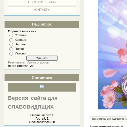
ОБРАТНАЯ СВЯЗЬ
КОНТАКТЫ
Наш опрос
Оцените мой сайт
Отлично
Хорошо
Неплохо
Плохо
Ужасно
Результаты
|
Архив опросов
Всего ответов:
29
Статистика
Версия сайта
для
СЛАБОВИДЯЩИХ
Онлайн всего:
1
Гостей:
1
Просмотров
:
987
|
Добавил
:
a
Пользователей:
0
Всего комментариев
:
0