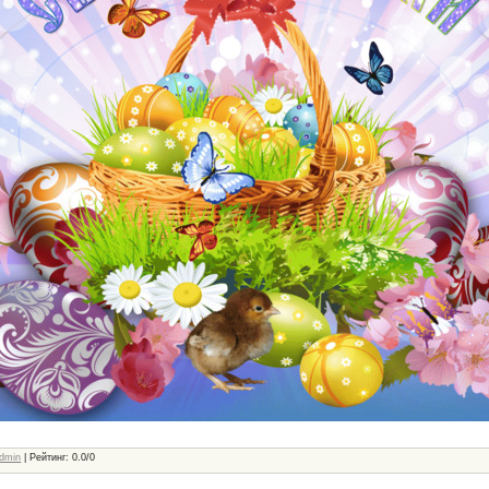
dmin
|
Рейтинг
:
0.0
/
0