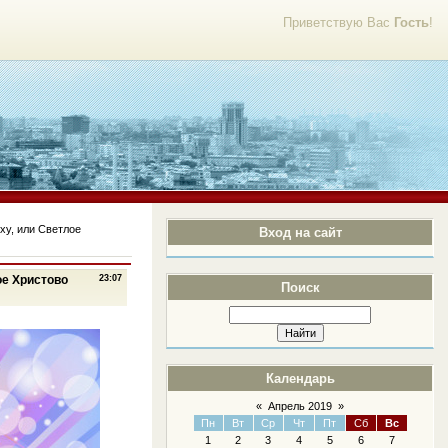
Приветствую Вас
Гость
!
ху, или Светлое
Вход на сайт
ое Христово
23:07
Поиск
Календарь
«
Апрель 2019
»
Пн
Вт
Ср
Чт
Пт
Сб
Вс
1
2
3
4
5
6
7