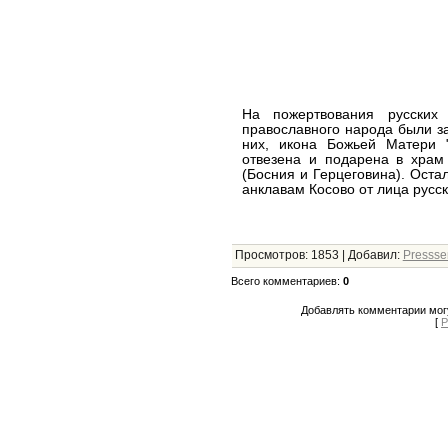
На пожертвования русских
православного народа были з
них, икона Божьей Матери "
отвезена и подарена в храм
(Босния и Герцеговина). Ост
анклавам Косово от лица русс
Просмотров
:
1853
|
Добавил
:
Presss
Всего комментариев
:
0
Добавлять комментарии могу
[
Р