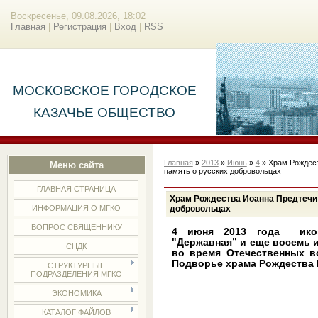
Воскресенье, 09.08.2026, 18:02
Главная
|
Регистрация
|
Вход
|
RSS
МОСКОВСКОЕ ГОРОДСКОЕ
КАЗАЧЬЕ ОБЩЕСТВО
Главная
»
2013
»
Июнь
»
4
» Храм Рождест
Меню сайта
память о русских добровольцах
ГЛАВНАЯ СТРАНИЦА
Храм Рождества Иоанна Предтечи 
добровольцах
ИНФОРМАЦИЯ О МГКО
ВОПРОС СВЯЩЕННИКУ
4 июня 2013 года
ик
"Державная” и еще восемь 
СНДК
во время Отечественных 
Подворье храма Рождества 
СТРУКТУРНЫЕ
ПОДРАЗДЕЛЕНИЯ МГКО
ЭКОНОМИКА
КАТАЛОГ ФАЙЛОВ