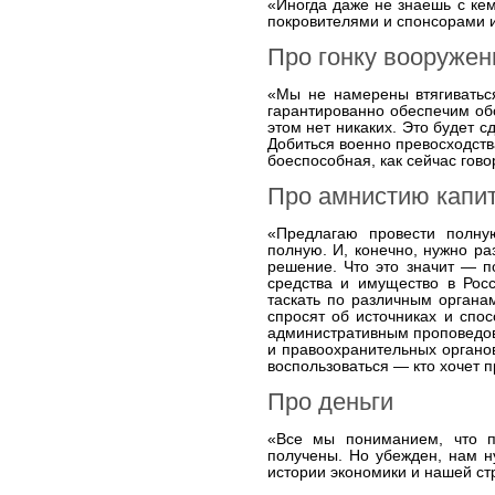
«Иногда даже не знаешь с кем
покровителями и спонсорами 
Про гонку вооружен
«Мы не намерены втягиватьс
гарантированно обеспечим об
этом нет никаких. Это будет с
Добиться военно превосходств
боеспособная, как сейчас говор
Про амнистию капи
«Предлагаю провести полну
полную. И, конечно, нужно р
решение. Что это значит — по
средства и имущество в Росс
таскать по различным органам
спросят об источниках и спос
административным проповедова
и правоохранительных органов
воспользоваться — кто хочет п
Про деньги
«Все мы пониманием, что п
получены. Но убежден, нам н
истории экономики и нашей ст