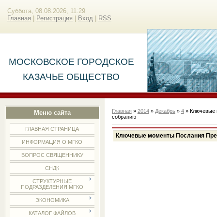
Суббота, 08.08.2026, 11:29
Главная
|
Регистрация
|
Вход
|
RSS
МОСКОВСКОЕ ГОРОДСКОЕ
КАЗАЧЬЕ ОБЩЕСТВО
Главная
»
2014
»
Декабрь
»
4
» Ключевые 
Меню сайта
собранию
ГЛАВНАЯ СТРАНИЦА
Ключевые моменты Послания Пре
ИНФОРМАЦИЯ О МГКО
ВОПРОС СВЯЩЕННИКУ
СНДК
СТРУКТУРНЫЕ
ПОДРАЗДЕЛЕНИЯ МГКО
ЭКОНОМИКА
КАТАЛОГ ФАЙЛОВ