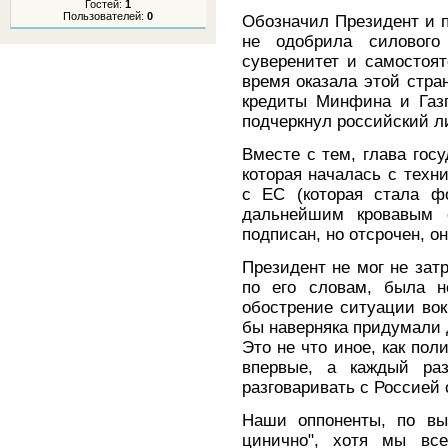
Гостей:
1
Пользователей:
0
Обозначил Президент и п
не одобрила силового
суверенитет и самостоя
время оказала этой стр
кредиты Минфина и Газ
подчеркнул российский л
Вместе с тем, глава гос
которая началась с техн
с ЕС (которая стала ф
дальнейшим кровавым 
подписан, но отсрочен, он
Президент не мог не зат
по его словам, была н
обострение ситуации вок
бы наверняка придумали д
Это не что иное, как пол
впервые, а каждый раз
разговаривать с Россией
Наши оппоненты, по вы
цинично", хотя мы вс