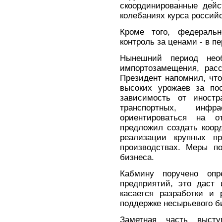
скоординированные дейс
колебаниях курса россий
Кроме того, федераль
контроль за ценами - в п
Нынешний период необ
импортозамещения, рас
Президент напомнил, что
высоких урожаев за по
зависимость от иност
транспортных, инфр
ориентироваться на от
предложил создать коор
реализации крупных п
производствах. Меры п
бизнеса.
Кабмину поручено оп
предприятий, это даст
касается разработки и
поддержке несырьевого б
Заметная часть выст