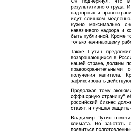
Он подчеркнул, что 
результативного труда. 
надзорных и правоохрани
идут слишком медленно.
нужно максимально сн
навязчивого надзора и к
быть публичной. Кроме т
только начинающему рабо
Также Путин предложи
возвращающихся в Росси
нашей стране, должны по
правоохранительными 
получения капитала. К
зафиксировать действую
Продолжая тему экономи
оффшорную страницу" её
российский бизнес долже
ставят, и лучшая защита 
Владимир Путин отмети
климата. Но работать 
появиться подготовленны