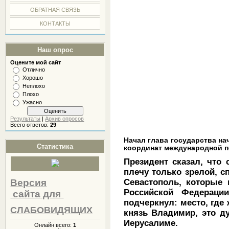
ОБРАТНАЯ СВЯЗЬ
КОНТАКТЫ
Наш опрос
Оцените мой сайт
Отлично
Хорошо
Неплохо
Плохо
Ужасно
Результаты
|
Архив опросов
Всего ответов:
29
Начал глава государства на
Статистика
координат международной п
Президент сказал, что 
плечу только зрелой, с
Версия
Севастополь, которые
Российской Федераци
сайта
для
подчеркнул: место, где
СЛАБОВИДЯЩИХ
князь Владимир, это д
Иерусалиме.
Онлайн всего:
1