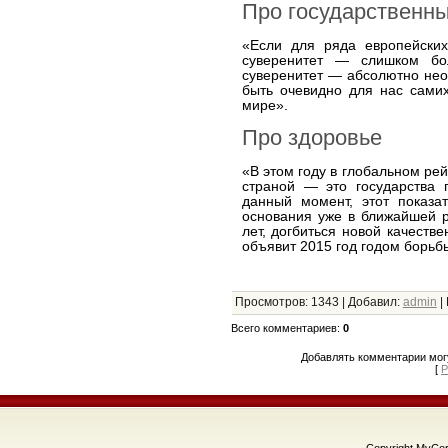
Про государственны
«Если для ряда европейских
суверенитет — слишком бо
суверенитет — абсолютно нео
быть очевидно для нас сами
мире».
Про здоровье
«В этом году в глобальном ре
страной — это государства 
данный момент, этот показа
основания уже в ближайшей р
лет, догбиться новой качеств
объявит 2015 год годом борьб
Просмотров
:
1343
|
Добавил
:
admin
|
Всего комментариев
:
0
Добавлять комментарии могу
[
Р