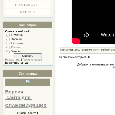
ОБРАТНАЯ СВЯЗЬ
КОНТАКТЫ
Наш опрос
Оцените мой сайт
Отлично
Хорошо
Неплохо
Плохо
Просмотров
:
1011
|
Добавил
:
admin
|
Рейтинг
:
0.0
Ужасно
Всего комментариев
:
0
Результаты
|
Архив опросов
Всего ответов:
29
Добавлять комментарии могу
[
Р
Статистика
Версия
сайта
для
СЛАБОВИДЯЩИХ
Онлайн всего:
1