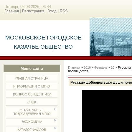
Четверг, 06.08.2026, 06:44
Главная
|
Регистрация
|
Вход
|
RSS
МОСКОВСКОЕ ГОРОДСКОЕ
КАЗАЧЬЕ ОБЩЕСТВО
Главная
»
2016
»
Февраль
»
10
» Русским 
Меню сайта
посвящается
ГЛАВНАЯ СТРАНИЦА
Русским добровольцам души поло
ИНФОРМАЦИЯ О МГКО
ВОПРОС СВЯЩЕННИКУ
СНДК
СТРУКТУРНЫЕ
ПОДРАЗДЕЛЕНИЯ МГКО
ЭКОНОМИКА
КАТАЛОГ ФАЙЛОВ