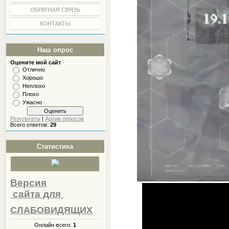
ОБРАТНАЯ СВЯЗЬ
КОНТАКТЫ
Наш опрос
Оцените мой сайт
Отлично
Хорошо
Неплохо
Плохо
Ужасно
Результаты
|
Архив опросов
Всего ответов:
29
Статистика
Версия
сайта
для
СЛАБОВИДЯЩИХ
Онлайн всего:
1