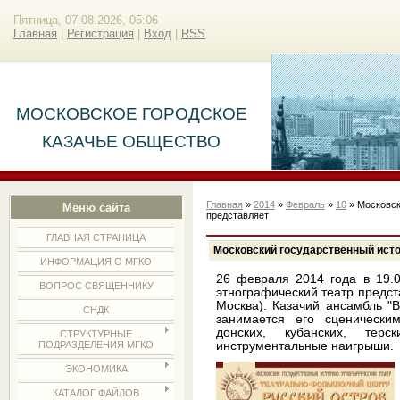
Пятница, 07.08.2026, 05:06
Главная
|
Регистрация
|
Вход
|
RSS
МОСКОВСКОЕ ГОРОДСКОЕ
КАЗАЧЬЕ ОБЩЕСТВО
Главная
»
2014
»
Февраль
»
10
» Московск
Меню сайта
представляет
ГЛАВНАЯ СТРАНИЦА
Московский государственный исто
ИНФОРМАЦИЯ О МГКО
26 февраля 2014 года в 19.0
ВОПРОС СВЯЩЕННИКУ
этнографический театр предста
Москва). Казачий ансамбль "
СНДК
занимается его сценически
донских, кубанских, тер
СТРУКТУРНЫЕ
инструментальные наигрыши.
ПОДРАЗДЕЛЕНИЯ МГКО
ЭКОНОМИКА
КАТАЛОГ ФАЙЛОВ