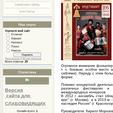
ОБРАТНАЯ СВЯЗЬ
КОНТАКТЫ
Наш опрос
Оцените мой сайт
Отлично
Хорошо
Неплохо
Плохо
Ужасно
Результаты
|
Архив опросов
Всего ответов:
29
Огромное внимание фольклорн
т. ч. боевым; особое место 
Статистика
саблями). Наряду с этим бол
форме.
Помимо концертной деятельно
различных фестивалях и 
Версия
международных конкурсов.
сайта
для
В 2012 г. ансамбль стал обл
круг" (г. Москва), а в 2013-м
СЛАБОВИДЯЩИХ
наследия России" (г. Красногор
Руководители: Кирилл Морозов
Онлайн всего:
1