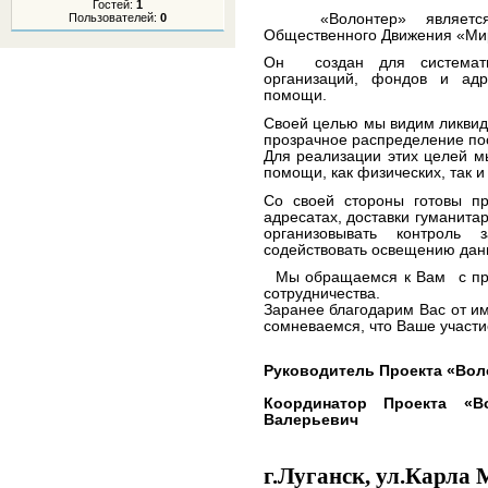
Гостей:
1
«Волонтер» является к
Пользователей:
0
Общественного Движения «Ми
Он создан для систематиз
организаций, фондов и адр
помощи.
Своей целью мы видим ликвид
прозрачное распределение по
Для реализации этих целей 
помощи, как физических, так и
Со своей стороны готовы п
адресатах, доставки гуманит
организовывать контрол
содействовать освещению дан
Мы обращаемся к Вам с пре
сотрудничества.
Заранее благодарим Вас от и
сомневаемся, что Ваше участи
Руководитель Проекта «Во
Координатор Проекта
Валерь
г.Луганск, ул.Карла 