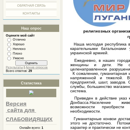
ОБРАТНАЯ СВЯЗЬ
КОНТАКТЫ
Наш опрос
религиозных
организа
Оцените мой сайт
г
Отлично
Наша молодая республика ве
Хорошо
карательными батальонами 
Неплохо
украинской армией.
Плохо
Ужасно
Ежедневно, в наших городах
женщины и дети. Не см
Результаты
|
Архив опросов
целенаправленное разрушени
Всего ответов:
29
К сожалению, гуманитарная и
напряженной и тяжелой. В
предприятий, шахт, заводов.
Статистика
службы, большинство магазин
система.
Приведен в действие указ к
Донбасса.Население живе
Версия
возможности приобрести
сайта
для
необходимости.
СЛАБОВИДЯЩИХ
Гуманитарные конвои достав
этого не достаточно. Пото
характер и практически не кон
Онлайн всего:
1