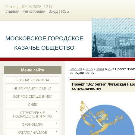
Пятница, 07.08.2026, 12:00
Главная
|
Регистрация
|
Вход
|
RSS
МОСКОВСКОЕ ГОРОДСКОЕ
КАЗАЧЬЕ ОБЩЕСТВО
Главная
»
2015
»
Март
»
25
» Проект "Вол
Меню сайта
сотрудничеству
ГЛАВНАЯ СТРАНИЦА
Проект "Волонтер" Луганская Нар
сотрудничеству
ИНФОРМАЦИЯ О МГКО
ВОПРОС СВЯЩЕННИКУ
СНДК
СТРУКТУРНЫЕ
ПОДРАЗДЕЛЕНИЯ МГКО
ЭКОНОМИКА
КАТАЛОГ ФАЙЛОВ