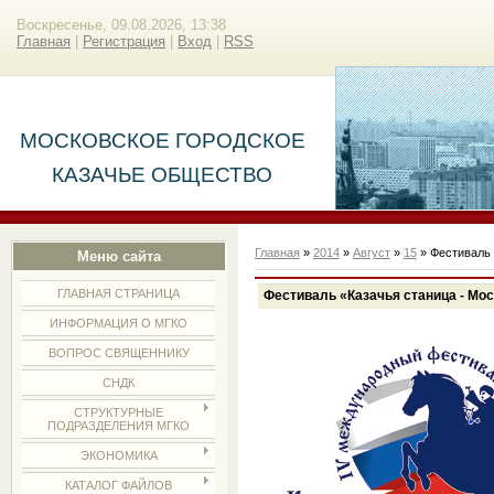
Воскресенье, 09.08.2026, 13:38
Главная
|
Регистрация
|
Вход
|
RSS
МОСКОВСКОЕ ГОРОДСКОЕ
КАЗАЧЬЕ ОБЩЕСТВО
Главная
»
2014
»
Август
»
15
» Фестиваль 
Меню сайта
ГЛАВНАЯ СТРАНИЦА
Фестиваль «Казачья станица - Мо
ИНФОРМАЦИЯ О МГКО
ВОПРОС СВЯЩЕННИКУ
СНДК
СТРУКТУРНЫЕ
ПОДРАЗДЕЛЕНИЯ МГКО
ЭКОНОМИКА
КАТАЛОГ ФАЙЛОВ