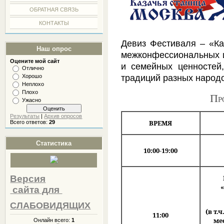
ОБРАТНАЯ СВЯЗЬ
КОНТАКТЫ
Девиз Фестиваля – «Ка
Наш опрос
межконфессиональных и
Оцените мой сайт
и семейных ценностей,
Отлично
традиций разных народ
Хорошо
Неплохо
Плохо
Пр
Ужасно
Результаты
|
Архив опросов
ВРЕМЯ
Всего ответов:
29
Статистика
10:00-19:00
Версия
сайта
для
СЛАБОВИДЯЩИХ
(в т.
11:00
ме
Онлайн всего:
1