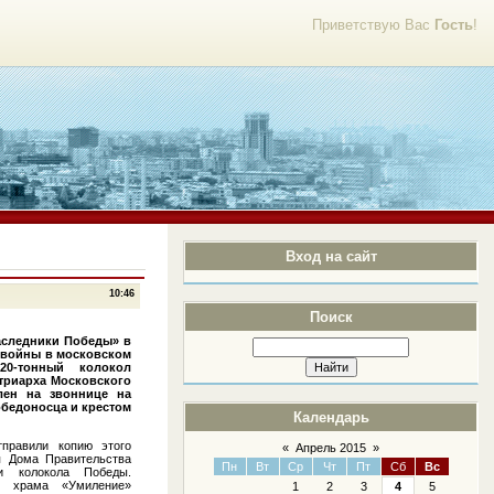
Приветствую Вас
Гость
!
Вход на сайт
10:46
Поиск
аследники Победы» в
 войны в московском
20-тонный колокол
триарха Московского
лен на звоннице на
обедоносца и крестом
Календарь
правили копию этого
«
Апрель 2015
»
ия Дома Правительства
Пн
Вт
Ср
Чт
Пт
Сб
Вс
ии колокола Победы.
ь храма «Умиление»
1
2
3
4
5