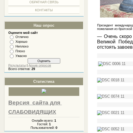
ОБРАТНАЯ СВЯЗЬ
КОНТАКТЫ
Наш опрос
Президент междунаро
пожелания из братской
Оцените мой сайт
— Очень скоро 
Отлично
Великой Побед
Хорошо
отстоять завое
Неплохо
Плохо
Ужасно
Результаты
|
Архив опросов
Всего ответов:
29
Статистика
Версия сайта
для
СЛАБОВИДЯЩИХ
Онлайн всего:
1
Гостей:
1
Пользователей:
0