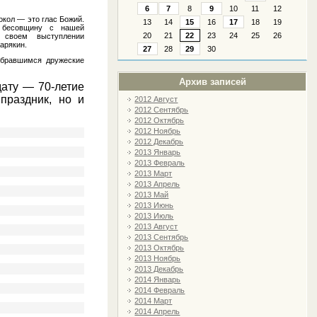
6
7
8
9
10
11
12
окол — это глас Божий.
13
14
15
16
17
18
19
 бесовщину с нашей
20
21
22
23
24
25
26
 своем выступлении
арякин.
27
28
29
30
обравшимся дружеские
Архив записей
дату — 70-летие
праздник, но и
2012 Август
2012 Сентябрь
2012 Октябрь
2012 Ноябрь
2012 Декабрь
2013 Январь
2013 Февраль
2013 Март
2013 Апрель
2013 Май
2013 Июнь
2013 Июль
2013 Август
2013 Сентябрь
2013 Октябрь
2013 Ноябрь
2013 Декабрь
2014 Январь
2014 Февраль
2014 Март
2014 Апрель