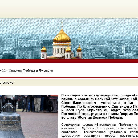
»
22
» Колокол Победы в Луганске
уганске
По инициативе международного фонда «Н
память о событиях Великой Отечественной
Свято-Даниловском монастыре отлит 
Победы. По благословению Святейшего Па
и всея Руси Кирилла он будет установ
Поклонной горе, рядом с храмом Георгия П
во славу 70-летия Великой Победы.
Сотрудники фонда «Наследники Победы» от
колокола в Луганск. 18 апреля, возле здан
состоялась тожественная установка коп
Церемонию освящения провел настоятел