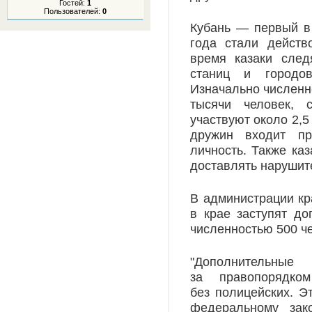
Гостей:
1
Пользователей:
0
Кубань — первый в 
года стали действ
время казаки след
станиц и городо
Изначально численн
тысячи человек, 
участвуют около 2,5
дружин входит пр
личность. Также ка
доставлять нарушит
В администрации кр
в крае заступят д
численностью 500 ч
"Дополнительные
за правопорядк
без полицейских. Э
федеральному зак