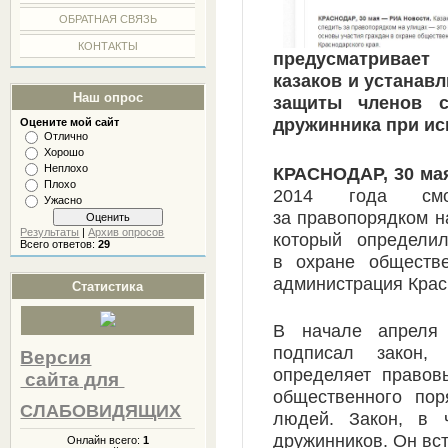
ОБРАТНАЯ СВЯЗЬ
КОНТАКТЫ
предусматривае
казаков и устанав
Наш опрос
защиты членов с
дружинника при ис
Оцените мой сайт
Отлично
Хорошо
Неплохо
КРАСНОДАР, 30 ма
Плохо
2014 года смо
Ужасно
за правопорядком н
Результаты
|
Архив опросов
который определи
Всего ответов:
29
в охране обществе
администрация Крас
Статистика
В начале апреля
подписал закон,
Версия
определяет правов
сайта
для
общественного пор
СЛАБОВИДЯЩИХ
людей. Закон, в ч
дружинников. Он вст
Онлайн всего:
1