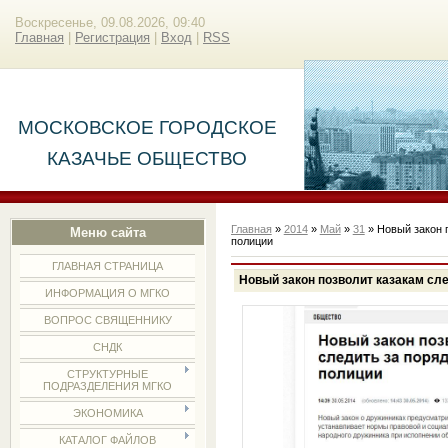
Воскресенье, 09.08.2026, 09:40
Главная
|
Регистрация
|
Вход
|
RSS
МОСКОВСКОЕ ГОРОДСКОЕ
КАЗАЧЬЕ ОБЩЕСТВО
Главная
»
2014
»
Май
»
31
» Новый закон п
Меню сайта
полиции
ГЛАВНАЯ СТРАНИЦА
Новый закон позволит казакам сле
ИНФОРМАЦИЯ О МГКО
ВОПРОС СВЯЩЕННИКУ
СНДК
СТРУКТУРНЫЕ
ПОДРАЗДЕЛЕНИЯ МГКО
ЭКОНОМИКА
КАТАЛОГ ФАЙЛОВ