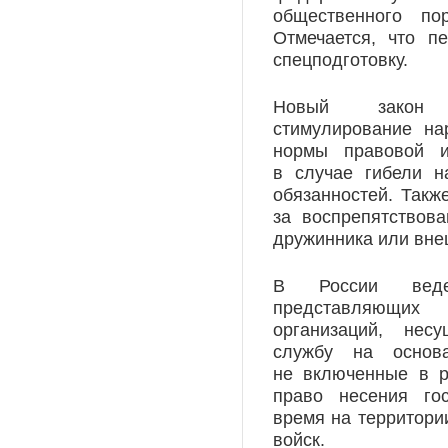
общественного по
Отмечается, что п
спецподготовку.
Новый закон п
стимулирование на
нормы правовой 
в случае гибели н
обязанностей. Такж
за воспрепятствова
дружинника или вне
В России веде
представляющих
организаций, нес
службу на основа
не включенные в р
право несения го
время на территори
войск.