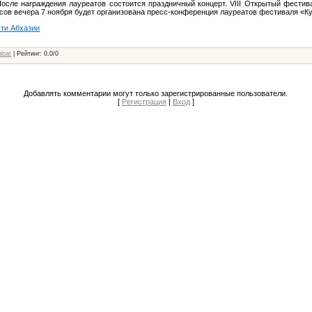
осле награждения лауреатов состоится праздничный концерт. VIII Открытый фестив
асов вечера 7 ноября будет организована пресс-конференция лауреатов фестиваля «Ку
сти Абхазии
abat
|
Рейтинг
:
0.0
/
0
Добавлять комментарии могут только зарегистрированные пользователи.
[
Регистрация
|
Вход
]