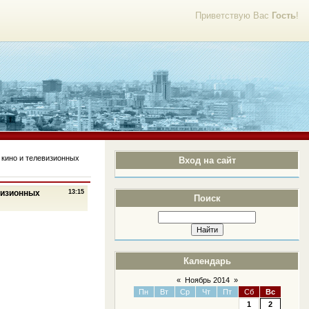
Приветствую Вас
Гость
!
 кино и телевизионных
Вход на сайт
визионных
13:15
Поиск
Календарь
«
Ноябрь 2014
»
Пн
Вт
Ср
Чт
Пт
Сб
Вс
1
2