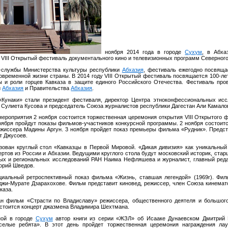
ноября 2014 года в городе
Сухум
, в Абха
VIII Открытый фестиваль документального кино и телевизионных программ Северного
-службы Министерства культуры республики
Абхазия
, фестиваль ежегодно посвящ
овременной жизни страны. В 2014 году VIII Открытый фестиваль посвящается 100-ле
 и роли горцев Кавказа в защите единого Российского Отечества. Фестиваль про
и
Абхазия
и Правительства
Абхазия
.
«Кунаки» стали президент фестиваля, директор Центра этноконфессиональных ис
Сулиета Кусова и председатель Союза журналистов республики Дагестан Али Камало
мероприятия 2 ноября состоится торжественная церемония открытия VIII Открытого 
оября пройдут показы фильмов-участников конкурсной программы. 2 ноября состоит
ежиссера Мадины Аргун. 3 ноября пройдет показ премьеры фильма «Рудник». Предст
т Джусоев.
изован круглый стол «Кавказцы в Первой Мировой. «Дикая дивизия» как уникальный
ртов из России и Абхазии. Ведущими круглого стола будут московский историк, ста
ых и региональных исследований РАН Наима Нефляшева и журналист, главный реда
горий Шведов.
циальный ретроспективный показ фильма «Жизнь, ставшая легендой» (1969г). Фил
джи-Мурате Дзарахохове. Фильм представит киновед, режиссер, член Союза кинема
каза.
ан фильм «Страсти по Владиславу» режиссера, общественного деятеля и большог
остоится концерт джазмена Владимира Шехтмана.
ной в городе
Сухум
автор книги из серии «ЖЗЛ» об Исааке Дунаевском Дмитрий 
елые ребята». В этот день пройдет торжественная церемония награждения лаур