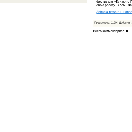
фестиваля «Кунаки». П
свою работу. В семь ч
Abhazia-news.ru - ново
Просмотров
:
1150
|
Добавил
:
Всего комментариев
:
0