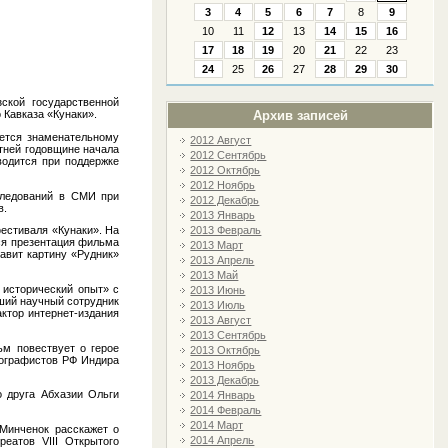
3
4
5
6
7
8
9
10
11
12
13
14
15
16
17
18
19
20
21
22
23
24
25
26
27
28
29
30
зской государственной
Архив записей
 Кавказа «Кунаки».
ается знаменательному
2012 Август
тней годовщине начала
2012 Сентябрь
водится при поддержке
2012 Октябрь
2012 Ноябрь
следований в СМИ при
2012 Декабрь
в.
2013 Январь
2013 Февраль
фестиваля «Кунаки». На
ся презентация фильма
2013 Март
авит картину «Рудник»
2013 Апрель
2013 Май
 исторический опыт» с
2013 Июнь
рший научный сотрудник
2013 Июль
ктор интернет-издания
2013 Август
2013 Сентябрь
ьм повествует о герое
2013 Октябрь
тографистов РФ Индира
2013 Ноябрь
2013 Декабрь
о друга Абхазии Ольги
2014 Январь
2014 Февраль
2014 Март
Минченок расскажет о
2014 Апрель
еатов VIII Открытого