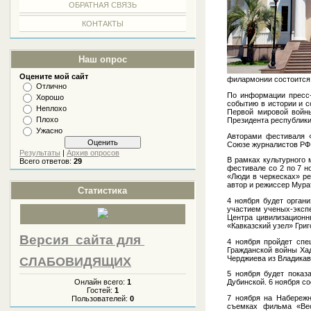
ОБРАТНАЯ СВЯЗЬ
КОНТАКТЫ
Наш опрос
Оцените мой сайт
филармонии состоится 
Отлично
По информации пресс
Хорошо
событию в истории и с
Неплохо
Первой мировой войны
Плохо
Президента республик
Ужасно
Авторами фестиваля 
Союзе журналистов РФ 
Результаты
|
Архив опросов
В рамках культурного 
Всего ответов:
29
фестивале со 2 по 7 н
«Люди в черкесках» р
автор и режиссер Мура
Статистика
4 ноября будет орган
участием ученых-экспе
Центра цивилизационн
«Кавказский узел» Гри
Версия сайта
для
4 ноября пройдет спе
Гражданской войны Ха
Черджиева из Владикав
СЛАБОВИДЯЩИХ
5 ноября будет показ
Онлайн всего:
1
Дубинской. 6 ноября с
Гостей:
1
7 ноября на Набереж
Пользователей:
0
съемках фильма «Вес