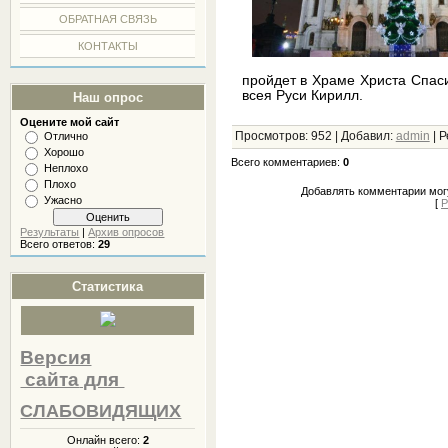
ОБРАТНАЯ СВЯЗЬ
КОНТАКТЫ
пройдет в Храме Христа Спас
всея Руси Кирилл.
Наш опрос
Оцените мой сайт
Просмотров
:
952
|
Добавил
:
admin
|
Р
Отлично
Хорошо
Всего комментариев
:
0
Неплохо
Плохо
Добавлять комментарии могу
Ужасно
[
Р
Результаты
|
Архив опросов
Всего ответов:
29
Статистика
Версия
сайта
для
СЛАБОВИДЯЩИХ
Онлайн всего:
2