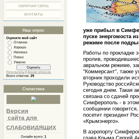
ОБРАТНАЯ СВЯЗЬ
КОНТАКТЫ
уже прибыл в Симфе
Наш опрос
пуске энергомоста из
Оцените мой сайт
режиме после подрыв
Отлично
Хорошо
Работы по прокладке э
Неплохо
Плохо
пролив, проводившиес
Ужасно
авральном режиме, за
"Коммерсант", также у
Результаты
|
Архив опросов
Всего ответов:
29
вторник проходили ис
Руководство российск
Статистика
сегодня днем. Такая а
связана со сдачей про
Симферополь - в этом
сообщении говорится,
Версия
посетит президент Ро
сайта
для
«Крымэнерго».
СЛАБОВИДЯЩИХ
В аэропорту Симферо
Онлайн всего:
1
глава Крыма Сергей А