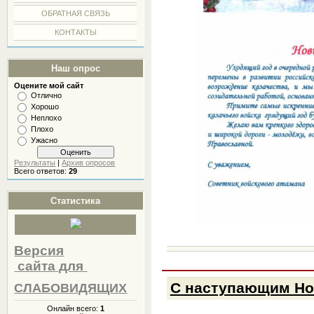
ОБРАТНАЯ СВЯЗЬ
КОНТАКТЫ
Наш опрос
Оцените мой сайт
Отлично
Хорошо
Неплохо
Плохо
Ужасно
Результаты
|
Архив опросов
Всего ответов:
29
Статистика
Версия
сайта
для
С наступающим Но
СЛАБОВИДЯЩИХ
Онлайн всего:
1