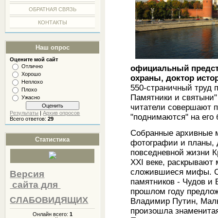
ОБРАТНАЯ СВЯЗЬ
КОНТАКТЫ
Наш опрос
Оцените мой сайт
Отлично
официальный предст
Хорошо
охраны, доктор истор
Неплохо
550-страничный труд 
Плохо
Памятники и святыни"
Ужасно
читатели совершают п
Результаты
|
Архив опросов
"поднимаются" на его 
Всего ответов:
29
Собранные архивные 
Статистика
фотографии и планы, 
повседневной жизни Кр
XXI веке, раскрывают 
сложившиеся мифы. С
Версия
памятников - Чудов и 
сайта
для
прошлом году предлож
СЛАБОВИДЯЩИХ
Владимир Путин, Малы
произошла знаменитая
Онлайн всего:
1