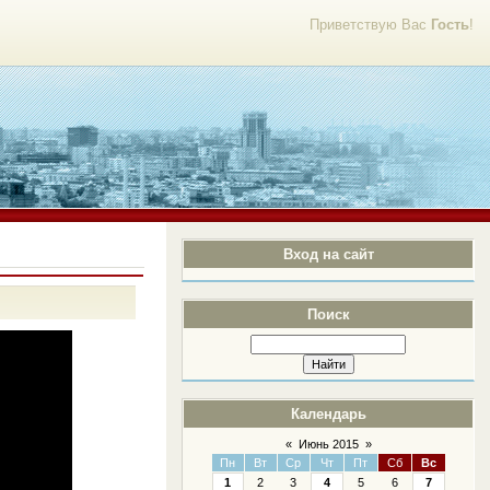
Приветствую Вас
Гость
!
Вход на сайт
Поиск
Календарь
«
Июнь 2015
»
Пн
Вт
Ср
Чт
Пт
Сб
Вс
1
2
3
4
5
6
7