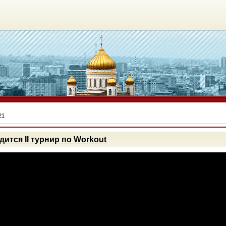
21
ится II турнир по Workout