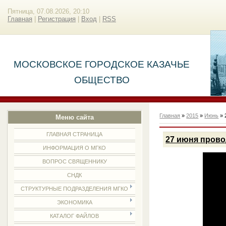
Пятница, 07.08.2026, 20:10
Главная
|
Регистрация
|
Вход
|
RSS
МОСКОВСКОЕ ГОРОДСКОЕ КАЗАЧЬЕ
ОБЩЕСТВО
Главная
»
2015
»
Июнь
»
Меню сайта
ГЛАВНАЯ СТРАНИЦА
27 июня провод
ИНФОРМАЦИЯ О МГКО
ВОПРОС СВЯЩЕННИКУ
СНДК
СТРУКТУРНЫЕ ПОДРАЗДЕЛЕНИЯ МГКО
ЭКОНОМИКА
КАТАЛОГ ФАЙЛОВ