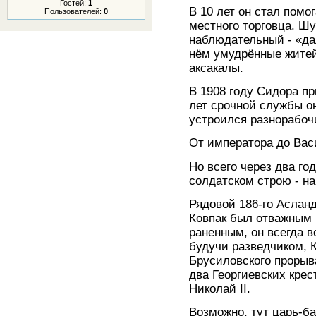
Гостей:
1
В 10 лет он стал помог
Пользователей:
0
местного торговца. Ш
наблюдательный - «да
нём умудрённые жите
аксакалы.
В 1908 году Сидора пр
лет срочной службы он
устроился разнорабоч
От императора до Вас
Но всего через два го
солдатском строю - н
Рядовой 186-го Асланд
Ковпак был отважным 
раненным, он всегда в
будучи разведчиком, 
Брусиловского прорыв
два Георгиевских крес
Николай II.
Возможно, тут царь-ба