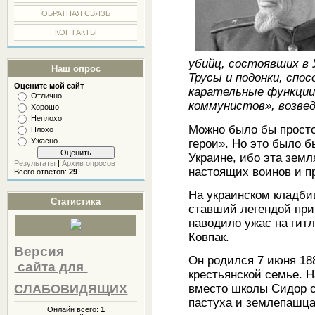
ОБРАТНАЯ СВЯЗЬ
КОНТАКТЫ
убийц, состоявших в 
Наш опрос
Трусы и подонки, спо
Оцените мой сайт
карательные функции,
Отлично
коммунистов», возвед
Хорошо
Неплохо
Можно было бы просто 
Плохо
Ужасно
герои». Но это было 
Украине, ибо эта зем
Результаты
|
Архив опросов
настоящих воинов и п
Всего ответов:
29
На украинском кладби
Статистика
ставший легендой при 
наводило ужас на гит
Ковпак.
Версия
Он родился 7 июня 18
сайта
для
крестьянской семье. Н
вместо школы Сидор с
СЛАБОВИДЯЩИХ
пастуха и землепашца
Онлайн всего:
1