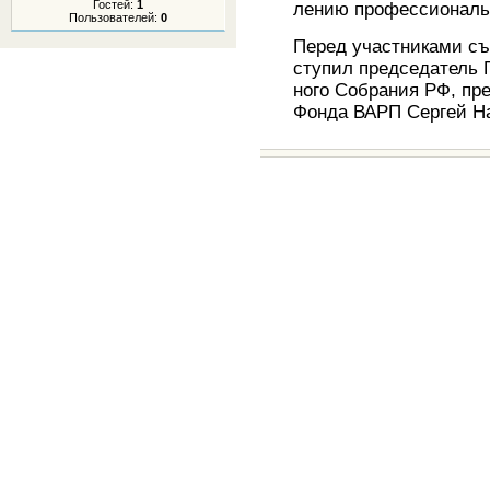
Гостей:
1
ле­нию про­фес­си­о­наль
Пользователей:
0
Перед участ­ни­ка­ми съ
сту­пил пред­се­да­тель 
но­го Со­бра­ния РФ, пред­
Фонда ВАРП Сер­гей На