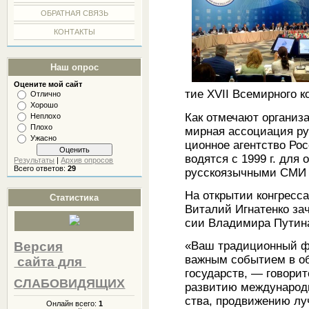
ОБРАТНАЯ СВЯЗЬ
КОНТАКТЫ
Наш опрос
Оцените мой сайт
тие XVII Все­мир­но­го к
Отлично
Хорошо
Как от­ме­ча­ют ор­га­ни­
Неплохо
Плохо
мир­ная ас­со­ци­а­ция 
Ужасно
ци­он­ное агент­ство Ро
во­дят­ся с 1999 г. для
Результаты
|
Архив опросов
Всего ответов:
29
рус­ско­языч­ны­ми СМИ
На от­кры­тии кон­грес­
Статистика
Ви­та­лий Иг­на­тен­ко за
сии Вла­ди­ми­ра Пу­ти­н
Версия
«Ваш тра­ди­ци­он­ный
важ­ным со­бы­ти­ем в о
сайта
для
го­су­дарств, — го­во­ри
СЛАБОВИДЯЩИХ
раз­ви­тию меж­ду­на­род­н
ства, про­дви­же­нию луч
Онлайн всего:
1