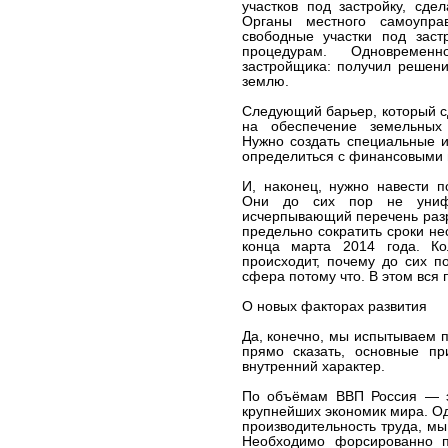
участков под застройку, сд
Органы местного самоупра
свободные участки под зас
процедурам. Одновременн
застройщика: получил решени
землю.
Следующий барьер, который с
на обеспечение земельных 
Нужно создать специальные 
определиться с финансовыми
И, наконец, нужно навести 
Они до сих пор не унифи
исчерпывающий перечень разр
предельно сократить сроки не
конца марта 2014 года. Ко
происходит, почему до сих п
сфера потому что. В этом вся 
О новых факторах развития
Да, конечно, мы испытываем п
прямо сказать, основные п
внутренний характер.
По объёмам ВВП Россия — э
крупнейших экономик мира. Од
производительность труда, мы
Необходимо форсированно п