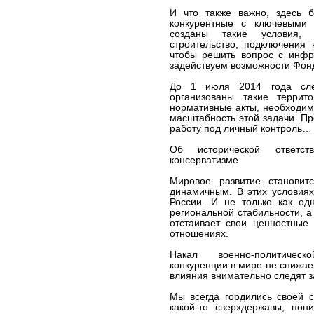
И что также важно, здесь б
конкурентные с ключевыми
созданы такие условия,
строительство, подключения 
чтобы решить вопрос с инфра
задействуем возможности Фонд
До 1 июля 2014 года след
организованы такие террит
нормативные акты, необходим
масштабность этой задачи. Пр
работу под личный контроль…
Об исторической ответст
консерватизме
Мировое развитие становит
динамичным. В этих условиях
России. И не только как од
региональной стабильности, а
отстаивает свои ценностные
отношениях.
Накал военно-политическ
конкуренции в мире не снижает
влияния внимательно следят з
Мы всегда гордились своей 
какой-то сверхдержавы, по