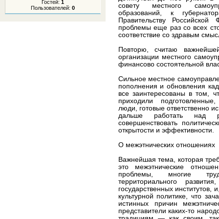
Гостей:
1
совету местного самоуп
Пользователей:
0
образований, к губернато
Правительству Российской 
проблемы еще раз со всех сто
соответствие со здравым смыс
Повторю, считаю важнейше
организации местного самоуп
финансово состоятельной вла
Сильное местное самоуправле
пополнения и обновления кад
все заинтересованы в том, ч
приходили подготовленные,
люди, готовые ответственно и
дальше работать над ра
совершенствовать политическ
открытости и эффективности.
О межэтнических отношениях
Важнейшая тема, которая треб
это межэтнические отноше
проблемы, многие трудн
территориального развит
государственных институтов, и
культурной политике, что за
истинных причин межэтниче
представители каких-то народ
традициям — как своим, та