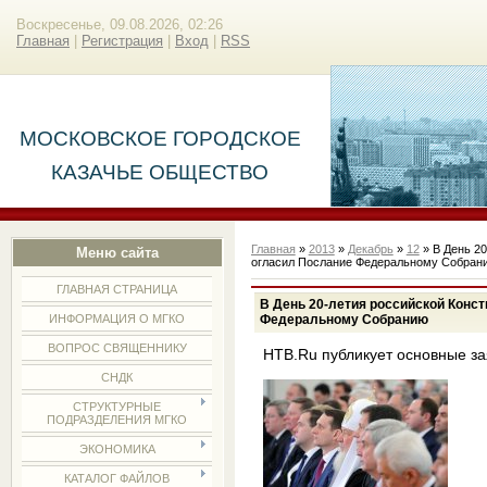
Воскресенье, 09.08.2026, 02:26
Главная
|
Регистрация
|
Вход
|
RSS
МОСКОВСКОЕ ГОРОДСКОЕ
КАЗАЧЬЕ ОБЩЕСТВО
Главная
»
2013
»
Декабрь
»
12
» В День 2
Меню сайта
огласил Послание Федеральному Собран
ГЛАВНАЯ СТРАНИЦА
В День 20-летия российской Конс
Федеральному Собранию
ИНФОРМАЦИЯ О МГКО
ВОПРОС СВЯЩЕННИКУ
НТВ.Ru публикует основные з
СНДК
СТРУКТУРНЫЕ
ПОДРАЗДЕЛЕНИЯ МГКО
ЭКОНОМИКА
КАТАЛОГ ФАЙЛОВ