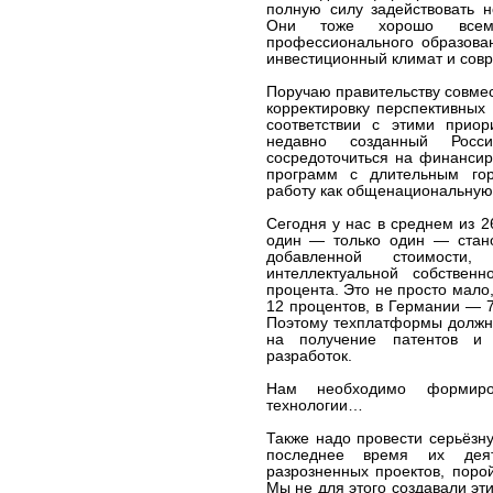
полную силу задействовать 
Они тоже хорошо всем 
профессионального образован
инвестиционный климат и сов
Поручаю правительству совмес
корректировку перспективных
соответствии с этими прио
недавно созданный Росс
сосредоточиться на финанси
программ с длительным гор
работу как общенациональну
Сегодня у нас в среднем из 2
один — только один — стано
добавленной стоимости
интеллектуальной собстве
процента. Это не просто мало
12 процентов, в Германии — 
Поэтому техплатформы должны
на получение патентов и 
разработок.
Нам необходимо формиро
технологии…
Также надо провести серьёзн
последнее время их деят
разрозненных проектов, поро
Мы не для этого создавали эти