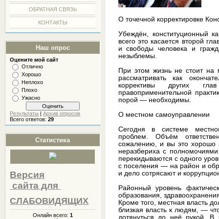
ОБРАТНАЯ СВЯЗЬ
О точечной корректировке Кон
КОНТАКТЫ
Убеждён, конституционный к
всего это касается второй гл
Наш опрос
и свободы человека и гражд
незыблемы.
Оцените мой сайт
Отлично
При этом жизнь не стоит на 
Хорошо
рассматривать как окончат
Неплохо
коррективы других гл
Плохо
правоприменительной практик
Ужасно
порой — необходимы.
Результаты
|
Архив опросов
О местном самоуправлении
Всего ответов:
29
Сегодня в системе местно
проблем. Объём ответстве
Статистика
сожалению, и вы это хорошо 
неразбериха с полномочиями.
перекидываются с одного уровн
с поселения — на район и об
Версия
и дело сотрясают и коррупцио
сайта
для
Районный уровень фактичес
образования, здравоохранения
СЛАБОВИДЯЩИХ
Кроме того, местная власть до
близкая власть к людям, — чт
Онлайн всего:
1
дотянуться до неё рукой. В