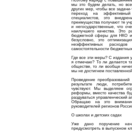
Поэтому наряду с повышением 
мы это будем делать, но все
других мер, чтобы все задачи
переход на эффективный
специалистов, это внедрен
преимущества получают те учр
и негосударственные, что оч
наилучшего качества. Это р
бюджетной сферы для НКО и 
безусловно, это оптимизац
неэффективных расходов
самостоятельности бюджетных
Где все эти меры? С издания у
я отмечаю? То ли делается та
обществе, то ли вообще ничег
мы не достигнем поставленной
Проведение преобразований з
результате люди, потребит
чувствуют. Мы выделяем ог
реформы, вместо качества бу
раздуваться управленческий ап
Обращаю на это внимани
руководителей регионов Росси
О школах и детских садах
Уже дано поручение нач
предусмотреть в выпускном кл