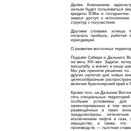
Далее. Компаниям, зарегис
нельзя будет пользоваться м
кредиты ВЭБа и госгарантии.
закрыт доступ к исполнению 
структур с госучастием.
Другими словами: хочешь п
получать прибыль, работая 
юрисдикции.
О развитии восточных террито
Подъём Сибири и Дальнего Во
на весь XXI век. Задачи, кот
масштабу, а значит, и наши ш
Мы уже приняли решение по л
других налогов для новых ин
целесообразным распространи
включая Красноярский край и 
Кроме того, на Дальнем Восто
сеть специальных территорий
особыми условиями для о
ориентированных в том числ
размещённых в таких зона
предусмотрены… пятилетние к
исключением нефти и газа, э
имущество, а также, что 
производств, — льготная ставк