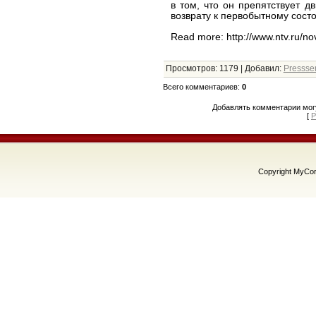
в том, что он препятствует д
возврату к первобытному сост
Read more: http://www.ntv.ru/n
Просмотров
:
1179
|
Добавил
:
Presss
Всего комментариев
:
0
Добавлять комментарии могу
[
Р
Copyright MyCo