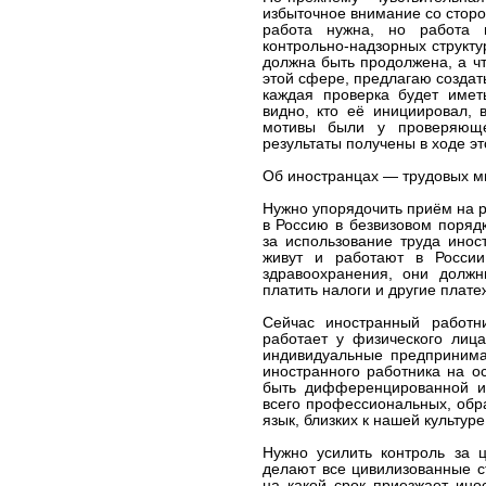
избыточное внимание со сторо
работа нужна, но работа 
контрольно-надзорных структ
должна быть продолжена, а ч
этой сфере, предлагаю созда
каждая проверка будет имет
видно, кто её инициировал, 
мотивы были у проверяюще
результаты получены в ходе эт
Об иностранцах — трудовых м
Нужно упорядочить приём на 
в Россию в безвизовом порядк
за использование труда инос
живут и работают в России
здравоохранения, они должн
платить налоги и другие плат
Сейчас иностранный работн
работает у физического лиц
индивидуальные предпринима
иностранного работника на о
быть дифференцированной и
всего профессиональных, обр
язык, близких к нашей культур
Нужно усилить контроль за 
делают все цивилизованные с
на какой срок приезжает ино