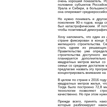
очень хороший показатель. Р
половине субъектов Российс
Урала и Сибири, в большинст
она опережает среднероссийск
Но нужно понимать и другое
поколение 90-х годов, когда
был катастрофическим. И пот
чтобы позитивный демографиче
Хочу напомнить, что один из
стране фиксирован в конце 8
жилищного строительства. С
стать одним из решающих 
Правительство уже опреде
строительства доступного 
планируется дополнитель
квадратных метров жилья со 
семьи со средним достатком 
предлагаю назвать эту прогр
концентрировать внимание на 
В целом по стране к 2016 год
квадратных метров жилья, чт
Тогда было построено 72,8 м
технологии позволяют стр
качественно. Но при этом нужн
Прежде всего, принять нако
которые разблокируют нако