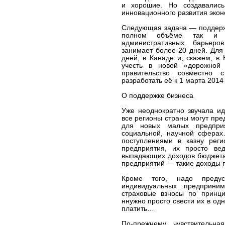
и хорошие. Но создавались
инновационного развития эко
Следующая задача — поддержк
полном объёме так и н
административных барьеро
занимает более 20 дней. Для 
дней, в Канаде и, скажем, в
учесть в новой «дорожной 
правительство совместно с
разработать её к 1 марта 201
О поддержке бизнеса
Уже неоднократно звучала ид
все регионы страны могут пре
для новых малых предприя
социальной, научной сферах
поступлениями в казну рег
предприятия, их просто ве
выпадающих доходов бюджета!
предприятий — такие доходы п
Кроме того, надо преду
индивидуальных предприним
страховые взносы по принци
ннужно просто свести их в од
платить…
По-прежнему чувствительн