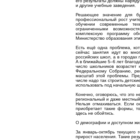
его результаты должны наряду
и другие учебные заведения.
Решающее значение для бу
профессиональный рост учите
обучении современные тех
ограниченными возможност
комплексную программу об
Министерство образования эт
Есть ещё одна проблема, кот
сейчас занятия идут во мно
российских школ, а в городах 
А в ближайшие 5–6 лет благо
число школьников возрастет 
Федеральному Собранию, ре
масштаб этой проблемы. Пре
числе надо так строить детски
использовать под начальную 
Конечно, оговорюсь, что это 
региональный и даже местный
Нельзя отмахиваться. Если о
приобретает такие формы, т
здесь не обойтись.
О демографии и доступном жи
За январь-октябрь текущего 
прирост населения. Такие рез