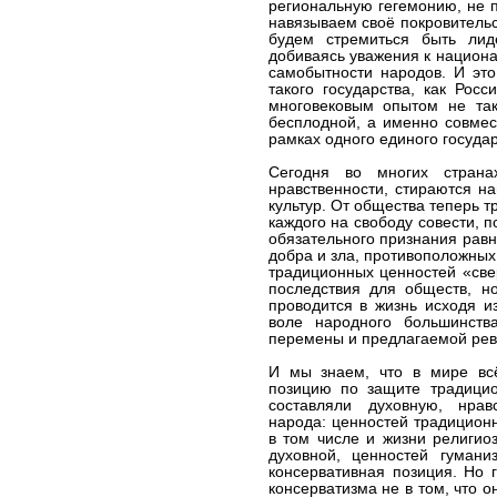
региональную гегемонию, не 
навязываем своё покровительс
будем стремиться быть лид
добиваясь уважения к национа
самобытности народов. И эт
такого государства, как Росс
многовековым опытом не так
бесплодной, а именно совмес
рамках одного единого государ
Сегодня во многих стран
нравственности, стираются н
культур. От общества теперь т
каждого на свободу совести, п
обязательного признания равн
добра и зла, противоположны
традиционных ценностей «све
последствия для обществ, но
проводится в жизнь исходя и
воле народного большинств
перемены и предлагаемой рев
И мы знаем, что в мире вс
позицию по защите традицио
составляли духовную, нрав
народа: ценностей традицион
в том числе и жизни религио
духовной, ценностей гумани
консервативная позиция. Но 
консерватизма не в том, что о