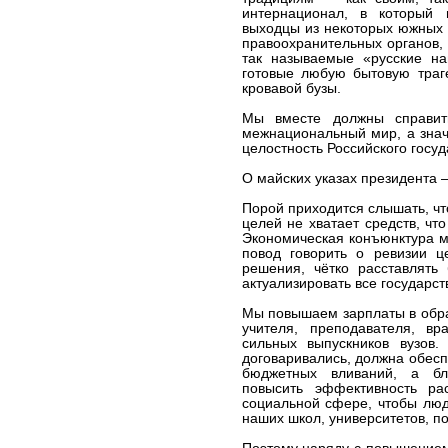
интернационал, в который 
выходцы из некоторых южных 
правоохранительных органов,
так называемые «русские на
готовые любую бытовую траг
кровавой бузы.
Мы вместе должны справит
межнациональный мир, а знач
целостность Российского госуд
О майских указах президента 
Порой приходится слышать, чт
целей не хватает средств, чт
Экономическая конъюнктура м
повод говорить о ревизии ц
решения, чётко расставлять
актуализировать все государ
Мы повышаем зарплаты в обра
учителя, преподавателя, вр
сильных выпускников вузов
договаривались, должна обесп
бюджетных вливаний, а бл
повысить эффективность ра
социальной сфере, чтобы люд
наших школ, университетов, п